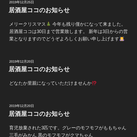
投
2019年12月25日
稿
居酒屋ココのお知らせ
日:
メリークリスマス
今年も残り僅かになって来ました。
居酒屋ココは30日まで営業致します。 新年は3日からの営
業となりますのでどうぞよろしくお願い申し上げます
投
2019年12月20日
稿
居酒屋ココのお知らせ
日:
どなたか里親になっていただけませんか
投
2019年12月20日
稿
居酒屋ココのお知らせ
日:
育児放棄された3匹です。グレーのモフモフがももちゃん
三毛がみかん 黒のモフモフがクマちゃん