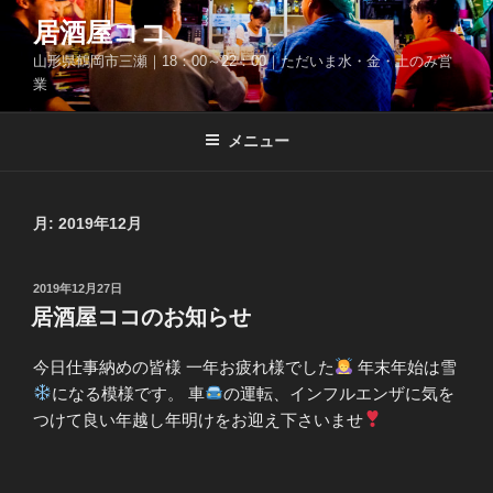
コ
居酒屋ココ
ン
山形県鶴岡市三瀬｜18：00～22：00｜ただいま水・金・土のみ営
テ
業
ン
ツ
メニュー
へ
ス
キ
ッ
月:
2019年12月
プ
投
2019年12月27日
稿
居酒屋ココのお知らせ
日:
今日仕事納めの皆様 一年お疲れ様でした
年末年始は雪
になる模様です。 車
の運転、インフルエンザに気を
つけて良い年越し年明けをお迎え下さいませ