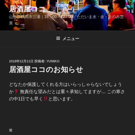
コ
居酒屋ココ
ン
山形県鶴岡市三瀬｜18：00～22：00｜ただいま水・金・土のみ営
テ
業
ン
ツ
メニュー
へ
ス
キ
ッ
投
2018年12月11日
投稿者:
YUMIKO
稿
居酒屋ココのお知らせ
プ
日:
どなたか保護してくれる方はいらっしゃらないでしょう
か
無責任な望みだとは重々承知してますが… この寒さ
の中1日でも早く
と思います。
投
前
前