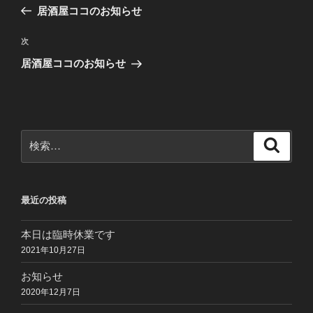
稿
の
居酒屋ココのお知らせ
ナ
投
ビ
稿
次
次
ゲ
の
居酒屋ココのお知らせ
投
ー
稿
シ
ョ
ン
検
検
索
索:
最近の投稿
本日は臨時休業です
2021年10月27日
お知らせ
2020年12月7日