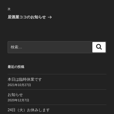
ナ
投
ビ
稿
次
次
ゲ
の
居酒屋ココのお知らせ
投
ー
稿
シ
ョ
ン
検
検
索
索:
最近の投稿
本日は臨時休業です
2021年10月27日
お知らせ
2020年12月7日
24日（火）お休みします