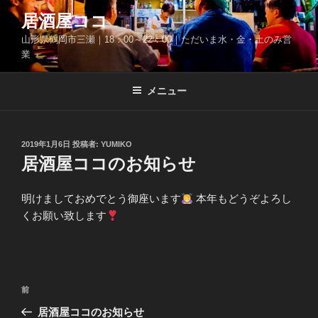
コ
居酒屋ココ
ン
山形県鶴岡市三瀬｜18：00～22：00｜ただいま水・金・土のみ営
テ
業
ン
ツ
メニュー
へ
ス
キ
ッ
投
2019年1月6日
投稿者:
YUMIKO
稿
居酒屋ココのお知らせ
プ
日:
明けましておめでとう御座います
本年もどうぞよろし
くお願い致します
投
前
前
稿
の
居酒屋ココのお知らせ