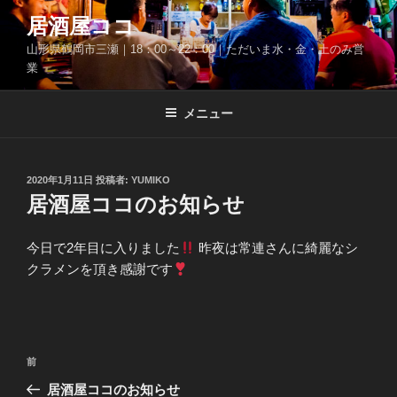
コ
居酒屋ココ
ン
山形県鶴岡市三瀬｜18：00～22：00｜ただいま水・金・土のみ営
テ
業
ン
ツ
メニュー
へ
ス
キ
ッ
投
2020年1月11日
投稿者:
YUMIKO
稿
居酒屋ココのお知らせ
プ
日:
今日で2年目に入りました
昨夜は常連さんに綺麗なシ
クラメンを頂き感謝です
投
前
前
稿
の
居酒屋ココのお知らせ