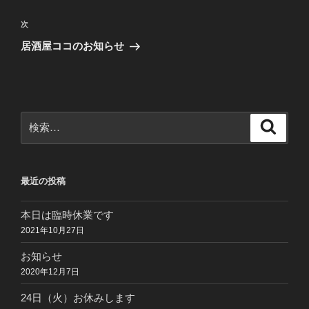
ナ
投
ビ
稿
次
次
ゲ
の
居酒屋ココのお知らせ
投
ー
稿
シ
ョ
ン
検
検
索
索:
最近の投稿
本日は臨時休業です
2021年10月27日
お知らせ
2020年12月7日
24日（火）お休みします